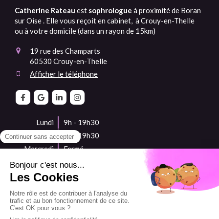
Catherine Rateau
est
sophrologue
à proximité de
Boran
sur Oise . Elle vous reçoit en cabinet, à Crouy-en-Thelle
ou à votre domicile (dans un rayon de 15km)
19 rue des Champarts
60530
Crouy-en-Thelle
Afficher le téléphone
Lundi
9h - 19h30
Mardi
9h - 19h30
Mercredi
Fermé
Jeudi
9h - 19h30
Vendredi
9h - 19h30
Samedi
9h - 16h
Dimanche
Fermé