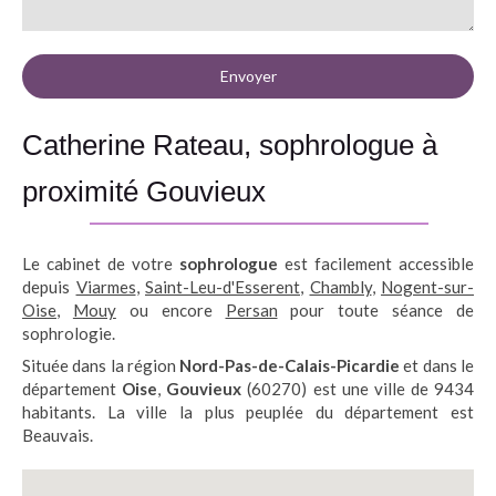
Envoyer
Catherine Rateau, sophrologue à
proximité Gouvieux
Le cabinet de votre
sophrologue
est facilement accessible
depuis
Viarmes
,
Saint-Leu-d'Esserent
,
Chambly
,
Nogent-sur-
Oise
,
Mouy
ou encore
Persan
pour toute séance de
sophrologie.
Située dans la région
Nord-Pas-de-Calais-Picardie
et dans le
département
Oise
,
Gouvieux
(60270) est une ville de 9434
habitants. La ville la plus peuplée du département est
Beauvais.