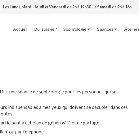
Les
Lundi
,
Mardi
,
Jeudi
et
Vendredi
de
9h
à
19h30
.
Le
Samedi
de
9h
à
16h
.
Accueil
Qui suis-je ?
Sophrologie
Séances
Atelier
offrir une séance de sophrologie pour les personnes qui se
aleurs indispensables à mes yeux qui doivent se décupler dans ces
doutes.
participant à cet élan de générosité et de partage.
lien, ou par téléphone.