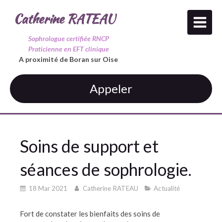
Catherine RATEAU
Sophrologue certifiée RNCP
Praticienne en EFT clinique
A proximité de Boran sur Oise
Appeler
Soins de support et
séances de sophrologie.
18 Mar 2021
Catherine RATEAU
Actualité
Fort de constater les bienfaits des soins de