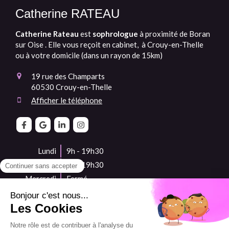
Catherine RATEAU
Catherine Rateau
est
sophrologue
à proximité de
Boran
sur Oise . Elle vous reçoit en cabinet, à Crouy-en-Thelle
ou à votre domicile (dans un rayon de 15km)
19 rue des Champarts
60530
Crouy-en-Thelle
Afficher le téléphone
Lundi
9h - 19h30
Mardi
9h - 19h30
Mercredi
Fermé
Jeudi
9h - 19h30
Vendredi
9h - 19h30
Samedi
9h - 16h